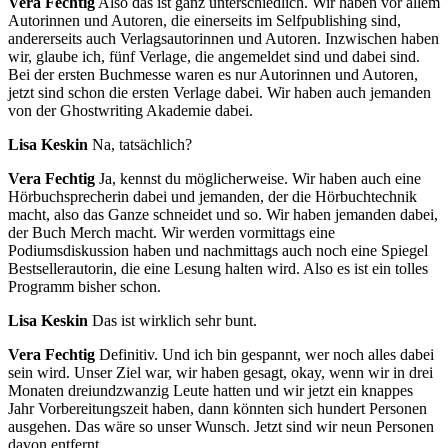
Vera Fechtig
Also das ist ganz unterschiedlich. Wir haben vor allem
Autorinnen und Autoren, die einerseits im Selfpublishing sind,
andererseits auch Verlagsautorinnen und Autoren. Inzwischen haben
wir, glaube ich, fünf Verlage, die angemeldet sind und dabei sind.
Bei der ersten Buchmesse waren es nur Autorinnen und Autoren,
jetzt sind schon die ersten Verlage dabei. Wir haben auch jemanden
von der Ghostwriting Akademie dabei.
Lisa Keskin
Na, tatsächlich?
Vera Fechtig
Ja, kennst du möglicherweise. Wir haben auch eine
Hörbuchsprecherin dabei und jemanden, der die Hörbuchtechnik
macht, also das Ganze schneidet und so. Wir haben jemanden dabei,
der Buch Merch macht. Wir werden vormittags eine
Podiumsdiskussion haben und nachmittags auch noch eine Spiegel
Bestsellerautorin, die eine Lesung halten wird. Also es ist ein tolles
Programm bisher schon.
Lisa Keskin
Das ist wirklich sehr bunt.
Vera Fechtig
Definitiv. Und ich bin gespannt, wer noch alles dabei
sein wird. Unser Ziel war, wir haben gesagt, okay, wenn wir in drei
Monaten dreiundzwanzig Leute hatten und wir jetzt ein knappes
Jahr Vorbereitungszeit haben, dann könnten sich hundert Personen
ausgehen. Das wäre so unser Wunsch. Jetzt sind wir neun Personen
davon entfernt.