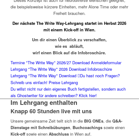
Dieses Konzept ist auch für neurodiverse Menschen geeignet,
die beispielsweise kürzere Einheiten, mehr Alone Time oder mehr
Freiheit brauchen.
Der nächste The Write Way-Lehrgang startet im Herbst 2026
mit einem Kick-off in Wien.
Um dir einen Überblick zu verschaffen,
wie es abläuft,
wirf einen Blick auf die Infobroschüre.
Termine "The Write Way" 2026/27 Download
Anmeldeformular
Lehrgang "The Write Way" 2026 Download
Infobroschüre
Lehrgang "The Write Way" Download
Du hast noch Fragen?
Schreib uns einfach!
Preise Lehrgang
Du willst nicht nur dein eigenes Buch fertigstellen, sondern auch
als Ghostwriter für andere schreiben? Klick hier!
Im Lehrgang enthalten
Knapp 60 Stunden live mit uns
Unsere gemeinsame Zeit teilt sich in die
BIG ONEs
, die
Q&A-
Dienstage mit Schreibübungen
,
Buchcoachings
sowie einen
Kick-off
sowie einen
Abschluss
in Wien auf.