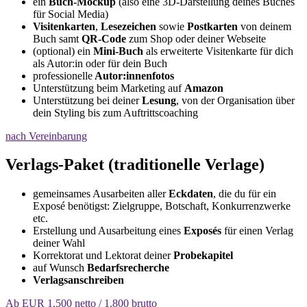
ein
Buch-Mockup
(also eine 3D-Darstellung deines Buches
für Social Media)
Visitenkarten
,
Lesezeichen
sowie
Postkarten
von deinem
Buch samt
QR-Code
zum Shop oder deiner Webseite
(optional) ein
Mini-Buch
als erweiterte Visitenkarte für dich
als Autor:in oder für dein Buch
professionelle
Autor:innenfotos
Unterstützung beim Marketing auf
Amazon
Unterstützung bei deiner
Lesung
, von der Organisation über
dein Styling bis zum Auftrittscoaching
nach Vereinbarung
Verlags-Paket (traditionelle Verlage)
gemeinsames Ausarbeiten aller
Eckdaten
, die du für ein
Exposé benötigst: Zielgruppe, Botschaft, Konkurrenzwerke
etc.
Erstellung und Ausarbeitung eines
Exposés
für einen Verlag
deiner Wahl
Korrektorat und Lektorat deiner
Probekapitel
auf Wunsch
Bedarfsrecherche
Verlagsanschreiben
Ab EUR 1.500 netto / 1.800 brutto