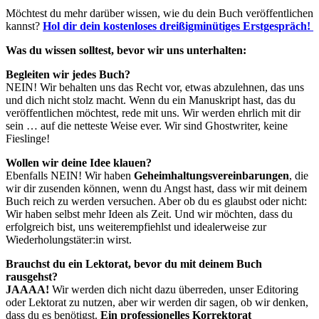
Möchtest du mehr darüber wissen, wie du dein Buch veröffentlichen
kannst?
Hol dir dein kostenloses dreißigminütiges Erstgespräch!
Was du wissen solltest, bevor wir uns unterhalten:
Begleiten wir jedes Buch?
NEIN! Wir behalten uns das Recht vor, etwas abzulehnen, das uns
und dich nicht stolz macht. Wenn du ein Manuskript hast, das du
veröffentlichen möchtest, rede mit uns. Wir werden ehrlich mit dir
sein … auf die netteste Weise ever. Wir sind Ghostwriter, keine
Fieslinge!
Wollen wir deine Idee klauen?
Ebenfalls NEIN! Wir haben
Geheimhaltungsvereinbarungen
, die
wir dir zusenden können, wenn du Angst hast, dass wir mit deinem
Buch reich zu werden versuchen. Aber ob du es glaubst oder nicht:
Wir haben selbst mehr Ideen als Zeit. Und wir möchten, dass du
erfolgreich bist, uns weiterempfiehlst und idealerweise zur
Wiederholungstäter:in wirst.
Brauchst du ein Lektorat, bevor du mit deinem Buch
rausgehst?
JAAAA!
Wir werden dich nicht dazu überreden, unser Editoring
oder Lektorat zu nutzen, aber wir werden dir sagen, ob wir denken,
dass du es benötigst.
Ein professionelles Korrektorat