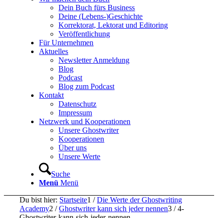
Dein Buch fürs Business
Deine (Lebens-)Geschichte
Korrektorat, Lektorat und Editoring
Veröffentlichung
Für Unternehmen
Aktuelles
Newsletter Anmeldung
Blog
Podcast
Blog zum Podcast
Kontakt
Datenschutz
Impressum
Netzwerk und Kooperationen
Unsere Ghostwriter
Kooperationen
Über uns
Unsere Werte
Suche
Menü
Menü
Du bist hier:
Startseite
1
/
Die Werte der Ghostwriting
Academy
2
/
Ghostwriter kann sich jeder nennen
3
/
4-
Ghostwriter-kann-sich-jeder-nennen