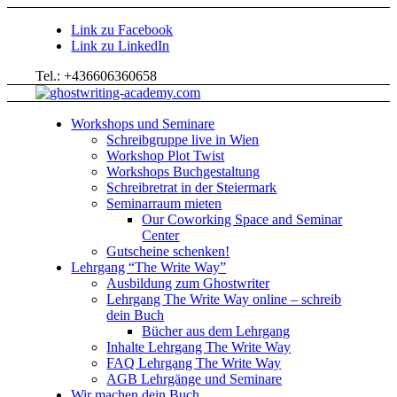
Link zu Facebook
Link zu LinkedIn
Tel.: +436606360658
Workshops und Seminare
Schreibgruppe live in Wien
Workshop Plot Twist
Workshops Buchgestaltung
Schreibretrat in der Steiermark
Seminarraum mieten
Our Coworking Space and Seminar
Center
Gutscheine schenken!
Lehrgang “The Write Way”
Ausbildung zum Ghostwriter
Lehrgang The Write Way online – schreib
dein Buch
Bücher aus dem Lehrgang
Inhalte Lehrgang The Write Way
FAQ Lehrgang The Write Way
AGB Lehrgänge und Seminare
Wir machen dein Buch