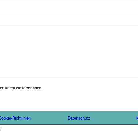
ner Daten einverstanden.
Cookie-Richtlinien
Datenschutz
K
m