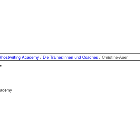
Ghostwriting Academy
/
Die Trainer:innen und Coaches
/
Christine-Auer
r
Academy