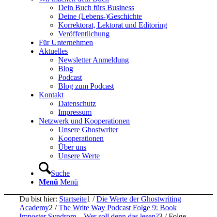
Dein Buch fürs Business
Deine (Lebens-)Geschichte
Korrektorat, Lektorat und Editoring
Veröffentlichung
Für Unternehmen
Aktuelles
Newsletter Anmeldung
Blog
Podcast
Blog zum Podcast
Kontakt
Datenschutz
Impressum
Netzwerk und Kooperationen
Unsere Ghostwriter
Kooperationen
Über uns
Unsere Werte
Suche
Menü
Menü
Du bist hier:
Startseite
1
/
Die Werte der Ghostwriting
Academy
2
/
The Write Way Podcast Folge 9: Book
Imposter Syndrom – Wer soll denn das lesen?
3
/
Folge-