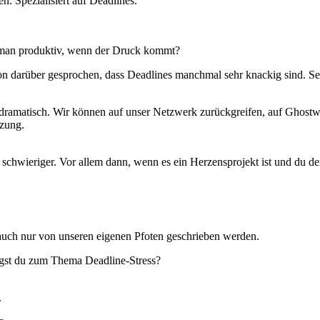
n. Spezialisiert auf Deadlines.
bt man produktiv, wenn der Druck kommt?
on darüber gesprochen, dass Deadlines manchmal sehr knackig sind. Sei 
 dramatisch. Wir können auf unser Netzwerk zurückgreifen, auf Ghostwr
tzung.
ich schwieriger. Vor allem dann, wenn es ein Herzensprojekt ist und du 
 auch nur von unseren eigenen Pfoten geschrieben werden.
sagst du zum Thema Deadline-Stress?
.