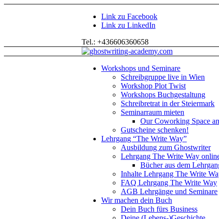
Link zu Facebook
Link zu LinkedIn
Tel.: +436606360658
Workshops und Seminare
Schreibgruppe live in Wien
Workshop Plot Twist
Workshops Buchgestaltung
Schreibretrat in der Steiermark
Seminarraum mieten
Our Coworking Space an
Gutscheine schenken!
Lehrgang “The Write Way”
Ausbildung zum Ghostwriter
Lehrgang The Write Way online
Bücher aus dem Lehrgan
Inhalte Lehrgang The Write W
FAQ Lehrgang The Write Way
AGB Lehrgänge und Seminare
Wir machen dein Buch
Dein Buch fürs Business
Deine (Lebens-)Geschichte