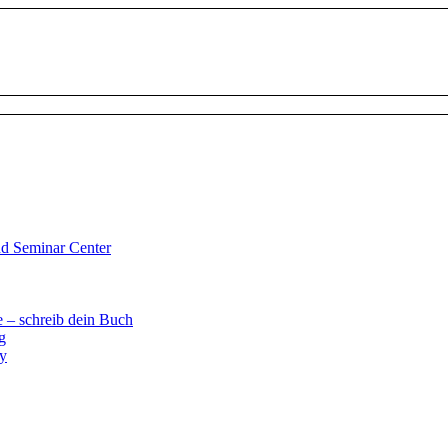
d Seminar Center
 – schreib dein Buch
g
ay