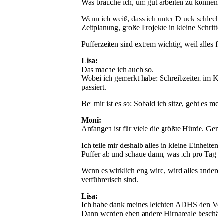
Was brauche ich, um gut arbeiten zu können
Wenn ich weiß, dass ich unter Druck schlecht 
Zeitplanung, große Projekte in kleine Schritt
Pufferzeiten sind extrem wichtig, weil alle
Lisa:
Das mache ich auch so.
Wobei ich gemerkt habe: Schreibzeiten im Ka
passiert.
Bei mir ist es so: Sobald ich sitze, geht es
Moni:
Anfangen ist für viele die größte Hürde. Ge
Ich teile mir deshalb alles in kleine Einhei
Puffer ab und schaue dann, was ich pro Tag r
Wenn es wirklich eng wird, wird alles ande
verführerisch sind.
Lisa:
Ich habe dank meines leichten ADHS den Vortei
Dann werden eben andere Hirnareale beschäf