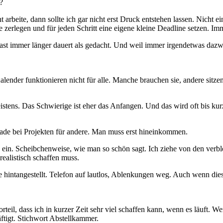
?
arbeite, dann sollte ich gar nicht erst Druck entstehen lassen. Nicht ei
e zerlegen und für jeden Schritt eine eigene kleine Deadline setzen. Imm
s fast immer länger dauert als gedacht. Und weil immer irgendetwas da
lender funktionieren nicht für alle. Manche brauchen sie, andere sitze
 meistens. Das Schwierige ist eher das Anfangen. Und das wird oft bis ku
rade bei Projekten für andere. Man muss erst hineinkommen.
ten ein. Scheibchenweise, wie man so schön sagt. Ich ziehe von den ver
ealistisch schaffen muss.
re hintangestellt. Telefon auf lautlos, Ablenkungen weg. Auch wenn 
l, dass ich in kurzer Zeit sehr viel schaffen kann, wenn es läuft. Wenn
tigt. Stichwort Abstellkammer.