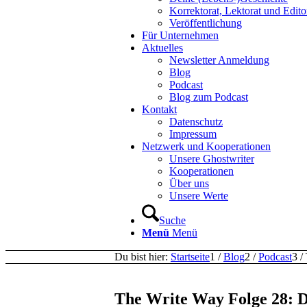
Korrektorat, Lektorat und Edito
Veröffentlichung
Für Unternehmen
Aktuelles
Newsletter Anmeldung
Blog
Podcast
Blog zum Podcast
Kontakt
Datenschutz
Impressum
Netzwerk und Kooperationen
Unsere Ghostwriter
Kooperationen
Über uns
Unsere Werte
Suche
Menü
Menü
Du bist hier:
Startseite
1
/
Blog
2
/
Podcast
3
/
The Write Way Folge 28: Du