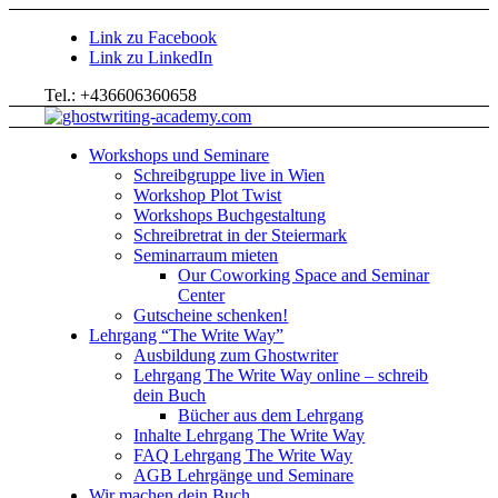
Link zu Facebook
Link zu LinkedIn
Tel.: +436606360658
Workshops und Seminare
Schreibgruppe live in Wien
Workshop Plot Twist
Workshops Buchgestaltung
Schreibretrat in der Steiermark
Seminarraum mieten
Our Coworking Space and Seminar
Center
Gutscheine schenken!
Lehrgang “The Write Way”
Ausbildung zum Ghostwriter
Lehrgang The Write Way online – schreib
dein Buch
Bücher aus dem Lehrgang
Inhalte Lehrgang The Write Way
FAQ Lehrgang The Write Way
AGB Lehrgänge und Seminare
Wir machen dein Buch