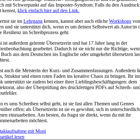
h mit Schwerpunkt auf das Imposter-Syndrom. Falls du den Ausdruck
t kennst,
klick einfach hier auf den Link.
ernst sie im
Lehrgang
kennen, kannst aber auch etliche
Workshops
von 
en und sie unterstützt dich, wenn es um deinen Selbstwert als Autor:in 
e Resilienz im Schreibprozess geht.
 ist außerdem gelernte Übersetzerin und hat 17 Jahre lang in der
enbeobachtung gearbeitet. Dadurch ist sie nicht nur die Richtige, wen
 Buch aus dem Deutschen ins Englische oder umgekehrt übersetzen las
test.
ist auch die Meisterin der Kurz- und Zusammenfassungen. Außerdem li
es, Struktur und einen roten Faden ins kreative Chaos zu bringen. Ihr in
 unterstützt sie zudem bei einer ihrer Lieblingsbeschäftigungen: dem
ektorat, also der Überprüfung des druckfertigen PDFs auf Schreib- un
utfehler.
 es ums Schreiben selbst geht, ist sie fast allen Themen und Genres
nüber offen; als Übersetzerin ist sie es gewohnt, sich in unterschiedlich
en einzuarbeiten. Am besten, du fragst sie direkt, wenn du mit ihr
mmenarbeiten möchtest.
taktaufnahme mit Moni
artikel lesen