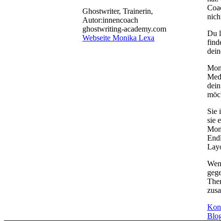
Coac
Ghostwriter, Trainerin,
nich
Autor:innencoach
ghostwriting-academy.com
Du l
Webseite Monika Lexa
find
dein
Moni
Medi
dein
möch
Sie 
sie 
Monk
Endl
Layo
Wenn
gege
Them
zusa
Kon
Blog