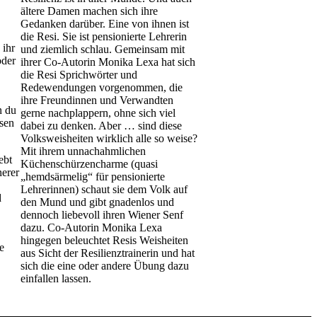
ältere Damen machen sich ihre
Gedanken darüber. Eine von ihnen ist
die Resi. Sie ist pensionierte Lehrerin
ihr
und ziemlich schlau. Gemeinsam mit
oder
ihrer Co-Autorin Monika Lexa hat sich
die Resi Sprichwörter und
Redewendungen vorgenommen, die
ihre Freundinnen und Verwandten
n du
gerne nachplappern, ohne sich viel
sen
dabei zu denken. Aber … sind diese
Volksweisheiten wirklich alle so weise?
Mit ihrem unnachahmlichen
ebt
Küchenschürzencharme (quasi
nerer
„hemdsärmelig“ für pensionierte
Lehrerinnen) schaut sie dem Volk auf
d
den Mund und gibt gnadenlos und
dennoch liebevoll ihren Wiener Senf
dazu. Co-Autorin Monika Lexa
hingegen beleuchtet Resis Weisheiten
e
aus Sicht der Resilienztrainerin und hat
sich die eine oder andere Übung dazu
einfallen lassen.