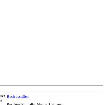
lles
Buch bestellen
le
Resilienz ist in aller Munde. Und auch