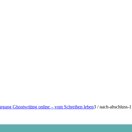
rgang Ghostwriting online – vom Schreiben leben
3
/
nach-abschluss-1