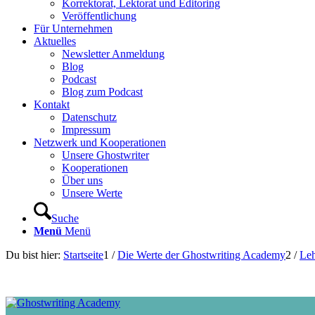
Korrektorat, Lektorat und Editoring
Veröffentlichung
Für Unternehmen
Aktuelles
Newsletter Anmeldung
Blog
Podcast
Blog zum Podcast
Kontakt
Datenschutz
Impressum
Netzwerk und Kooperationen
Unsere Ghostwriter
Kooperationen
Über uns
Unsere Werte
Suche
Menü
Menü
Du bist hier:
Startseite
1
/
Die Werte der Ghostwriting Academy
2
/
Leh