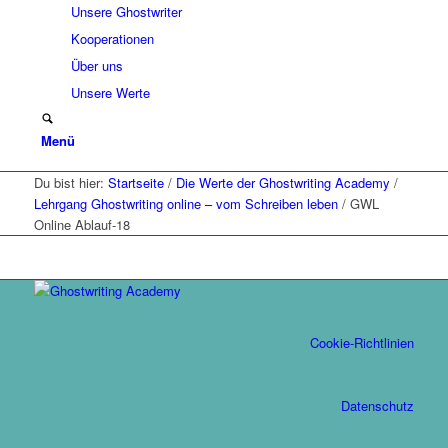
Unsere Ghostwriter
Kooperationen
Über uns
Unsere Werte
Menü
Du bist hier:
Startseite
/
Die Werte der Ghostwriting Academy
/
Lehrgang Ghostwriting online – vom Schreiben leben
/
GWL
Online Ablauf-18
Cookie-Richtlinien
Datenschutz