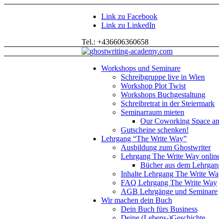
Link zu Facebook
Link zu LinkedIn
Tel.: +436606360658
Workshops und Seminare
Schreibgruppe live in Wien
Workshop Plot Twist
Workshops Buchgestaltung
Schreibretrat in der Steiermark
Seminarraum mieten
Our Coworking Space an
Gutscheine schenken!
Lehrgang “The Write Way”
Ausbildung zum Ghostwriter
Lehrgang The Write Way online
Bücher aus dem Lehrgan
Inhalte Lehrgang The Write W
FAQ Lehrgang The Write Way
AGB Lehrgänge und Seminare
Wir machen dein Buch
Dein Buch fürs Business
Deine (Lebens-)Geschichte