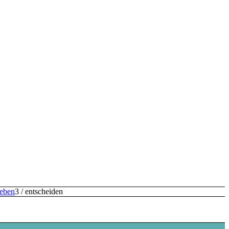
leben
3
/
entscheiden