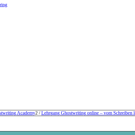
ring
stwriting Academy
2
/
Lehrgang Ghostwriting online – vom Schreiben 