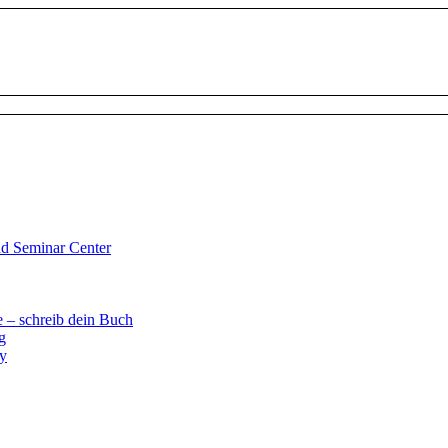
d Seminar Center
 – schreib dein Buch
g
ay