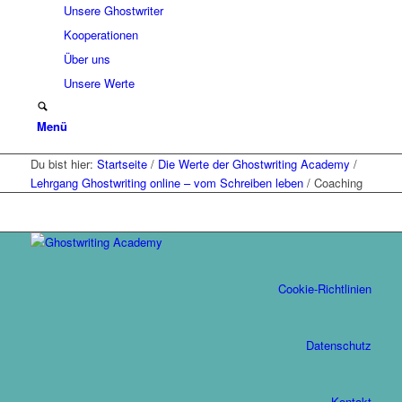
Unsere Ghostwriter
Kooperationen
Über uns
Unsere Werte
Menü
Du bist hier:
Startseite
/
Die Werte der Ghostwriting Academy
/
Lehrgang Ghostwriting online – vom Schreiben leben
/
Coaching
Cookie-Richtlinien
Datenschutz
Kontakt