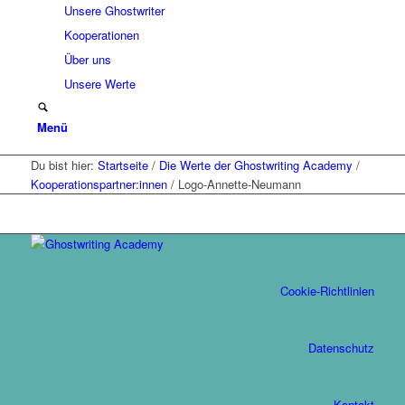
Unsere Ghostwriter
Kooperationen
Über uns
Unsere Werte
Menü
Du bist hier:
Startseite
/
Die Werte der Ghostwriting Academy
/
Kooperationspartner:innen
/
Logo-Annette-Neumann
Cookie-Richtlinien
Datenschutz
Kontakt