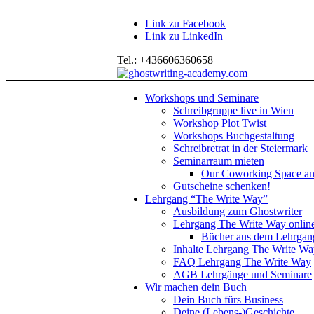
Link zu Facebook
Link zu LinkedIn
Tel.: +436606360658
Workshops und Seminare
Schreibgruppe live in Wien
Workshop Plot Twist
Workshops Buchgestaltung
Schreibretrat in der Steiermark
Seminarraum mieten
Our Coworking Space an
Gutscheine schenken!
Lehrgang “The Write Way”
Ausbildung zum Ghostwriter
Lehrgang The Write Way online
Bücher aus dem Lehrgan
Inhalte Lehrgang The Write W
FAQ Lehrgang The Write Way
AGB Lehrgänge und Seminare
Wir machen dein Buch
Dein Buch fürs Business
Deine (Lebens-)Geschichte