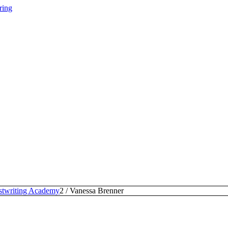
ring
stwriting Academy
2
/
Vanessa Brenner