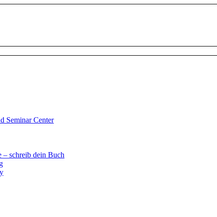
d Seminar Center
 – schreib dein Buch
g
ay