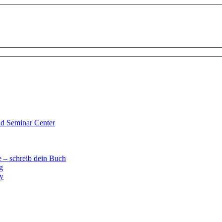
d Seminar Center
 – schreib dein Buch
g
ay