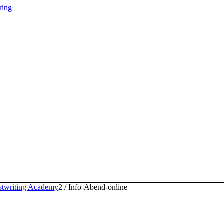
ring
stwriting Academy
2
/
Info-Abend-online