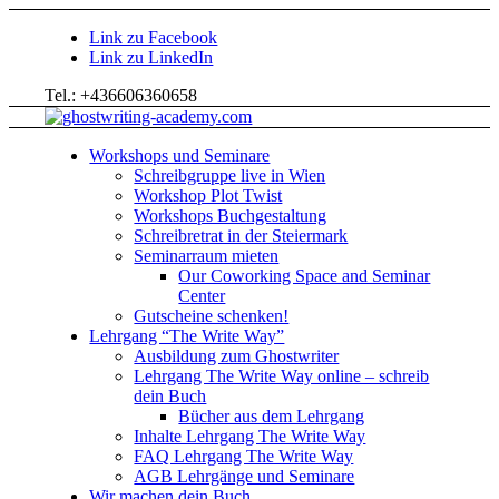
Link zu Facebook
Link zu LinkedIn
Tel.: +436606360658
Workshops und Seminare
Schreibgruppe live in Wien
Workshop Plot Twist
Workshops Buchgestaltung
Schreibretrat in der Steiermark
Seminarraum mieten
Our Coworking Space and Seminar
Center
Gutscheine schenken!
Lehrgang “The Write Way”
Ausbildung zum Ghostwriter
Lehrgang The Write Way online – schreib
dein Buch
Bücher aus dem Lehrgang
Inhalte Lehrgang The Write Way
FAQ Lehrgang The Write Way
AGB Lehrgänge und Seminare
Wir machen dein Buch