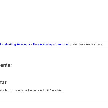
Ghostwriting Academy
/
Kooperationspartner:innen
/
sternlos creative Logo
entar
tar
tlicht.
Erforderliche Felder sind mit
*
markiert