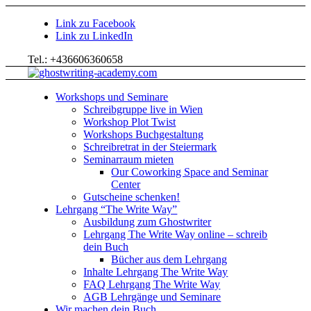
Link zu Facebook
Link zu LinkedIn
Tel.: +436606360658
Workshops und Seminare
Schreibgruppe live in Wien
Workshop Plot Twist
Workshops Buchgestaltung
Schreibretrat in der Steiermark
Seminarraum mieten
Our Coworking Space and Seminar
Center
Gutscheine schenken!
Lehrgang “The Write Way”
Ausbildung zum Ghostwriter
Lehrgang The Write Way online – schreib
dein Buch
Bücher aus dem Lehrgang
Inhalte Lehrgang The Write Way
FAQ Lehrgang The Write Way
AGB Lehrgänge und Seminare
Wir machen dein Buch